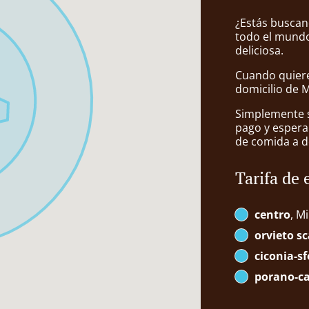
¿Estás buscan
todo el mundo
deliciosa.
Cuando quiere
domicilio de M
Simplemente se
pago y espera
de comida a d
Tarifa de 
centro
, Mi
orvieto sc
ciconia-s
porano-c