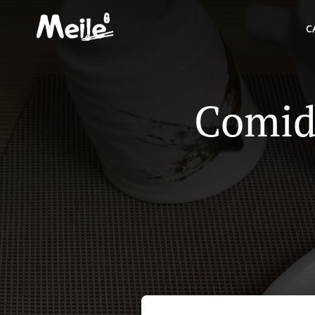
C
Comid