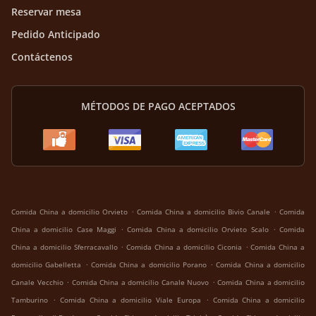
Reservar mesa
Pedido Anticipado
Contáctenos
MÉTODOS DE PAGO ACEPTADOS
.
.
Comida China a domicilio Orvieto
Comida China a domicilio Bivio Canale
Comida
.
.
China a domicilio Case Maggi
Comida China a domicilio Orvieto Scalo
Comida
.
.
China a domicilio Sferracavallo
Comida China a domicilio Ciconia
Comida China a
.
.
domicilio Gabelletta
Comida China a domicilio Porano
Comida China a domicilio
.
.
Canale Vecchio
Comida China a domicilio Canale Nuovo
Comida China a domicilio
.
.
Tamburino
Comida China a domicilio Viale Europa
Comida China a domicilio
.
.