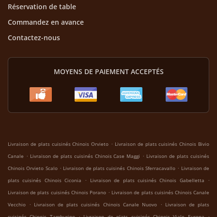
Réservation de table
Commandez en avance
Contactez-nous
MOYENS DE PAIEMENT ACCEPTÉS
.
Livraison de plats cuisinés Chinois Orvieto
Livraison de plats cuisinés Chinois Bivio
.
.
Canale
Livraison de plats cuisinés Chinois Case Maggi
Livraison de plats cuisinés
.
.
Chinois Orvieto Scalo
Livraison de plats cuisinés Chinois Sferracavallo
Livraison de
.
.
plats cuisinés Chinois Ciconia
Livraison de plats cuisinés Chinois Gabelletta
.
Livraison de plats cuisinés Chinois Porano
Livraison de plats cuisinés Chinois Canale
.
.
Vecchio
Livraison de plats cuisinés Chinois Canale Nuovo
Livraison de plats
.
.
cuisinés Chinois Tamburino
Livraison de plats cuisinés Chinois Viale Europa