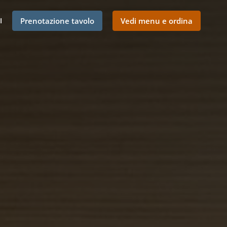
I
Prenotazione tavolo
Vedi menu e ordina