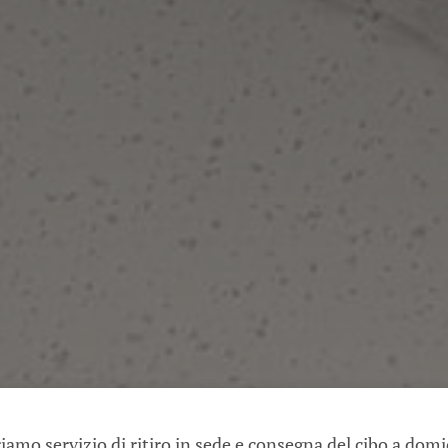
iamo servizio di ritiro in sede e consegna del cibo a domi