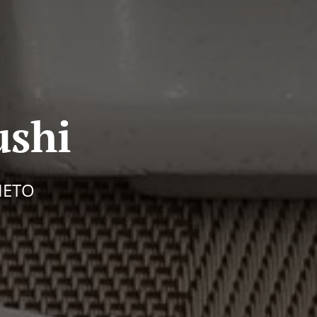
ushi
IETO