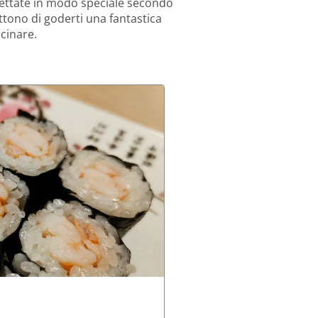
ettate in modo speciale secondo
ttono di goderti una fantastica
ucinare.